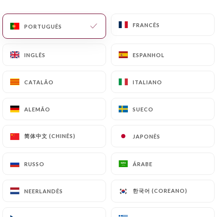
PT
MENU
FRANCÊS
FRANCÊS
PORTUGUÊS
PORTUGUÊS
INGLÊS
INGLÊS
ESPANHOL
ESPANHOL
CATALÃO
CATALÃO
ITALIANO
ITALIANO
/
PÁGINA INICIAL
CONTACTO
Contacto
ALEMÃO
ALEMÃO
SUECO
SUECO
简体中文 (CHINÊS)
简体中文 (CHINÊS)
JAPONÊS
JAPONÊS
RUSSO
RUSSO
ÁRABE
ÁRABE
한국어 (COREANO)
한국어 (COREANO)
NEERLANDÊS
NEERLANDÊS
Lost Generation